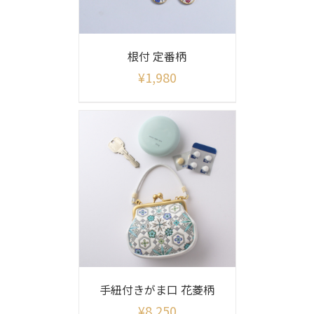
根付 定番柄
¥
1,980
手紐付きがま口 花菱柄
¥
8,250