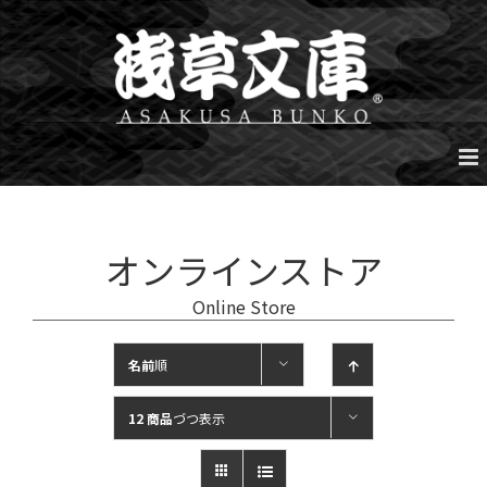
Skip
to
content
オンラインストア
Online Store
名前
順
12 商品
づつ表示