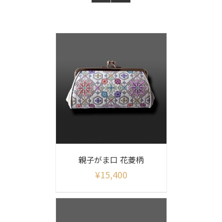
親子がま口 花菱柄
¥
15,400