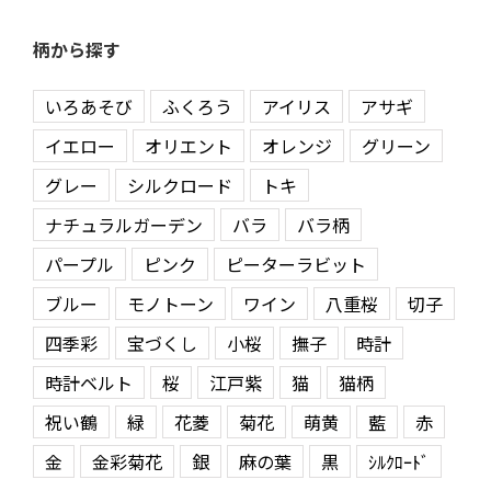
柄から探す
いろあそび
ふくろう
アイリス
アサギ
イエロー
オリエント
オレンジ
グリーン
グレー
シルクロード
トキ
ナチュラルガーデン
バラ
バラ柄
パープル
ピンク
ピーターラビット
ブルー
モノトーン
ワイン
八重桜
切子
四季彩
宝づくし
小桜
撫子
時計
時計ベルト
桜
江戸紫
猫
猫柄
祝い鶴
緑
花菱
菊花
萌黄
藍
赤
金
金彩菊花
銀
麻の葉
黒
ｼﾙｸﾛｰﾄﾞ