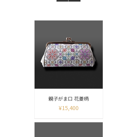
親子がま口 花菱柄
¥
15,400