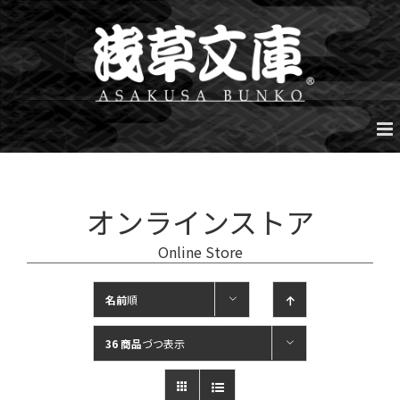
Skip
to
content
オンラインストア
Online Store
名前
順
36 商品
づつ表示