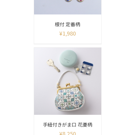
根付 定番柄
¥
1,980
手紐付きがま口 花菱柄
¥
8,250