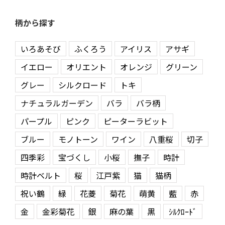
柄から探す
いろあそび
ふくろう
アイリス
アサギ
イエロー
オリエント
オレンジ
グリーン
グレー
シルクロード
トキ
ナチュラルガーデン
バラ
バラ柄
パープル
ピンク
ピーターラビット
ブルー
モノトーン
ワイン
八重桜
切子
四季彩
宝づくし
小桜
撫子
時計
時計ベルト
桜
江戸紫
猫
猫柄
祝い鶴
緑
花菱
菊花
萌黄
藍
赤
金
金彩菊花
銀
麻の葉
黒
ｼﾙｸﾛｰﾄﾞ