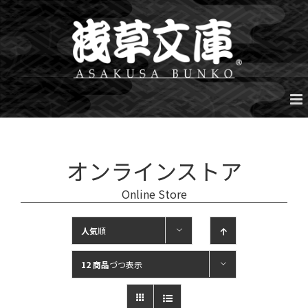
Skip
to
content
オンラインストア
Online Store
人気
順
12 商品
づつ表示