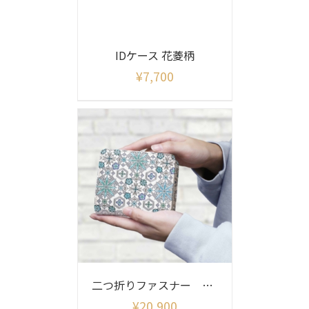
IDケース 花菱柄
¥
7,700
二つ折りファスナー 花菱柄
¥
20,900