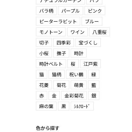
ナチュラルガーデン
バラ
バラ柄
パープル
ピンク
ピーターラビット
ブルー
モノトーン
ワイン
八重桜
切子
四季彩
宝づくし
小桜
撫子
時計
時計ベルト
桜
江戸紫
猫
猫柄
祝い鶴
緑
花菱
菊花
萌黄
藍
赤
金
金彩菊花
銀
麻の葉
黒
ｼﾙｸﾛｰﾄﾞ
色から探す