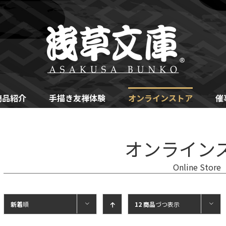
商品紹介
手描き友禅体験
オンラインストア
催
オンライン
Online Store
新着
順
12 商品
づつ表示