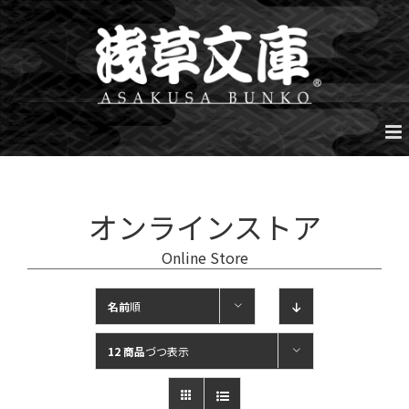
Skip
to
content
オンラインストア
Online Store
名前
順
12 商品
づつ表示