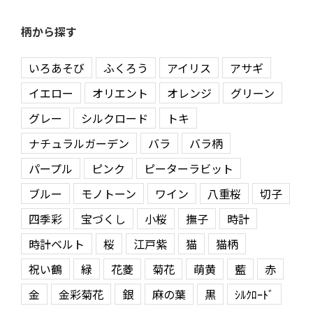
柄から探す
いろあそび
ふくろう
アイリス
アサギ
イエロー
オリエント
オレンジ
グリーン
グレー
シルクロード
トキ
ナチュラルガーデン
バラ
バラ柄
パープル
ピンク
ピーターラビット
ブルー
モノトーン
ワイン
八重桜
切子
四季彩
宝づくし
小桜
撫子
時計
時計ベルト
桜
江戸紫
猫
猫柄
祝い鶴
緑
花菱
菊花
萌黄
藍
赤
金
金彩菊花
銀
麻の葉
黒
ｼﾙｸﾛｰﾄﾞ