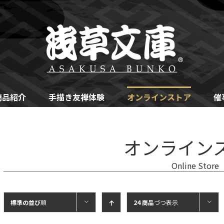
商品紹介
手描き友禅体験
オンラインストア
催
オンライン
Online Store
標準の並び
順
24 商品
づつ表示