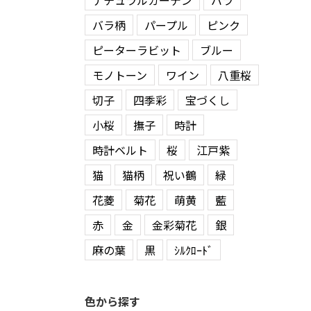
ナチュラルガーデン
バラ
バラ柄
パープル
ピンク
ピーターラビット
ブルー
モノトーン
ワイン
八重桜
切子
四季彩
宝づくし
小桜
撫子
時計
時計ベルト
桜
江戸紫
猫
猫柄
祝い鶴
緑
花菱
菊花
萌黄
藍
赤
金
金彩菊花
銀
麻の葉
黒
ｼﾙｸﾛｰﾄﾞ
色から探す