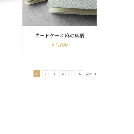
カードケース 麻の葉柄
¥
7,700
1
2
3
4
5
6
次へ