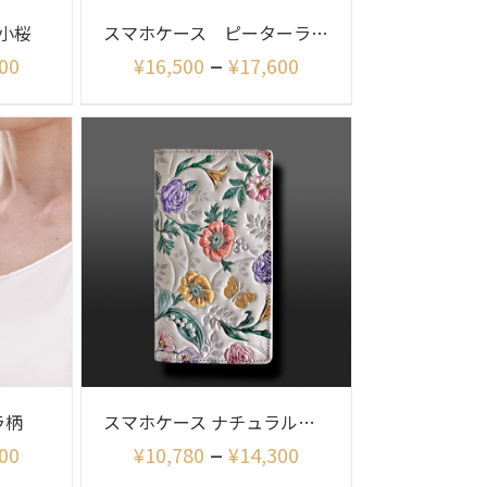
小桜
スマホケース ピーターラビット リニアメドウ
–
00
¥
16,500
¥
17,600
ラ柄
スマホケース ナチュラルガーデン柄
–
00
¥
10,780
¥
14,300