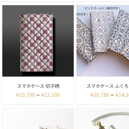
スマホケース 切子柄
スマホケース ふく
–
–
¥
10,780
¥
12,100
¥
10,780
¥
14,3