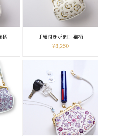
菱柄
手紐付きがま口 猫柄
¥
8,250