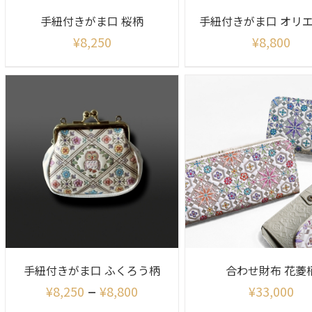
手紐付きがま口 桜柄
¥
8,250
¥
8,800
手紐付きがま口 ふくろう柄
合わせ財布 花菱
–
¥
8,250
¥
8,800
¥
33,000