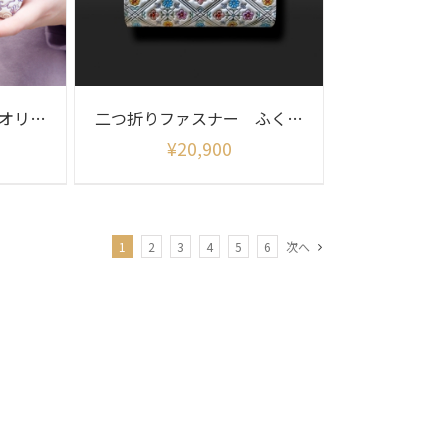
二つ折りファスナー オリエント柄
二つ折りファスナー ふくろう柄
¥
20,900
1
2
3
4
5
6
次へ