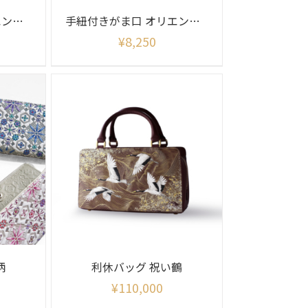
手紐付きがま口 オリエント柄シャイニー
手紐付きがま口 オリエント柄
¥
8,250
柄
利休バッグ 祝い鶴
¥
110,000