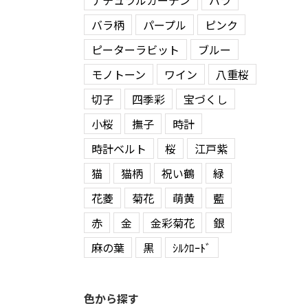
ナチュラルガーデン
バラ
バラ柄
パープル
ピンク
ピーターラビット
ブルー
モノトーン
ワイン
八重桜
切子
四季彩
宝づくし
小桜
撫子
時計
時計ベルト
桜
江戸紫
猫
猫柄
祝い鶴
緑
花菱
菊花
萌黄
藍
赤
金
金彩菊花
銀
麻の葉
黒
ｼﾙｸﾛｰﾄﾞ
色から探す