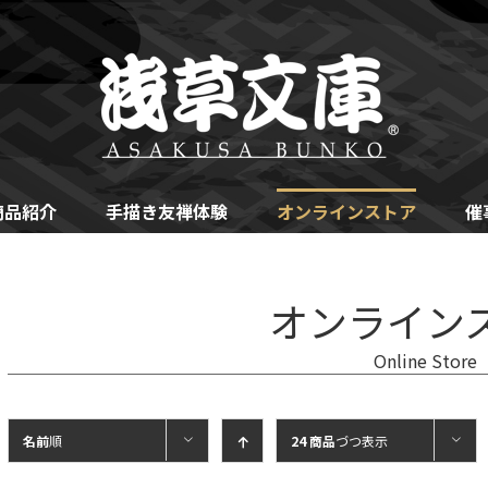
商品紹介
手描き友禅体験
オンラインストア
催
オンライン
Online Store
名前
順
24 商品
づつ表示