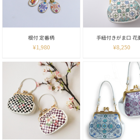
根付 定番柄
手紐付きがま口 花
¥
1,980
¥
8,250