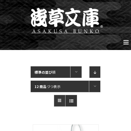
Skip
to
content
標準の並び
順
12 商品
づつ表示