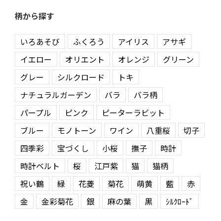
柄から探す
いろあそび
ふくろう
アイリス
アサギ
イエロー
オリエント
オレンジ
グリーン
グレー
シルクロード
トキ
ナチュラルガーデン
バラ
バラ柄
パープル
ピンク
ピーターラビット
ブルー
モノトーン
ワイン
八重桜
切子
四季彩
宝づくし
小桜
撫子
時計
時計ベルト
桜
江戸紫
猫
猫柄
祝い鶴
緑
花菱
菊花
萌黄
藍
赤
金
金彩菊花
銀
麻の葉
黒
ｼﾙｸﾛｰﾄﾞ