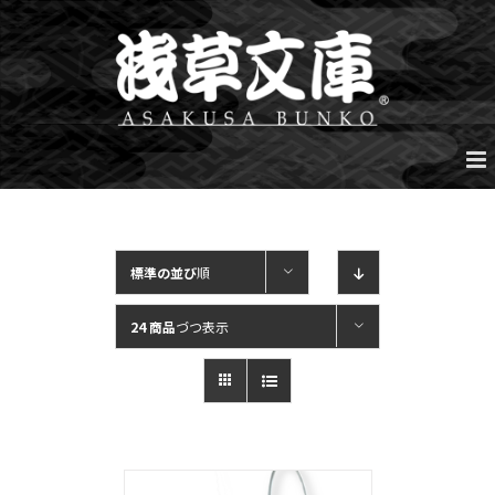
Skip
to
content
標準の並び
順
24 商品
づつ表示