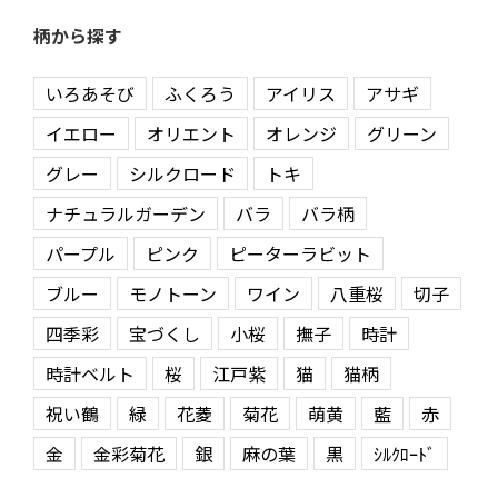
柄から探す
いろあそび
ふくろう
アイリス
アサギ
イエロー
オリエント
オレンジ
グリーン
グレー
シルクロード
トキ
ナチュラルガーデン
バラ
バラ柄
パープル
ピンク
ピーターラビット
ブルー
モノトーン
ワイン
八重桜
切子
四季彩
宝づくし
小桜
撫子
時計
時計ベルト
桜
江戸紫
猫
猫柄
祝い鶴
緑
花菱
菊花
萌黄
藍
赤
金
金彩菊花
銀
麻の葉
黒
ｼﾙｸﾛｰﾄﾞ