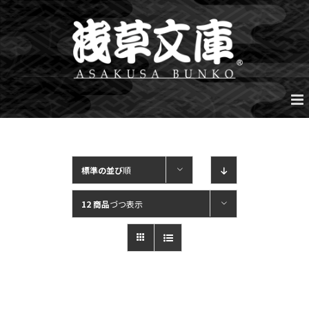
Skip
to
content
標準の並び
順
12 商品
づつ表示