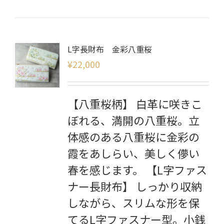
L字長財布 金彩八重桜
¥
22,000
【八重桜柄】 白革に咲きこ
ぼれる、満開の八重桜。立
体感のある八重桜に金彩の
霞をあしらい、美しく儚い
春を感じます。 【L字ファス
ナー長財布】 しっかり収納
しながら、スリムな形を保
てるL字ファスナー型。小銭