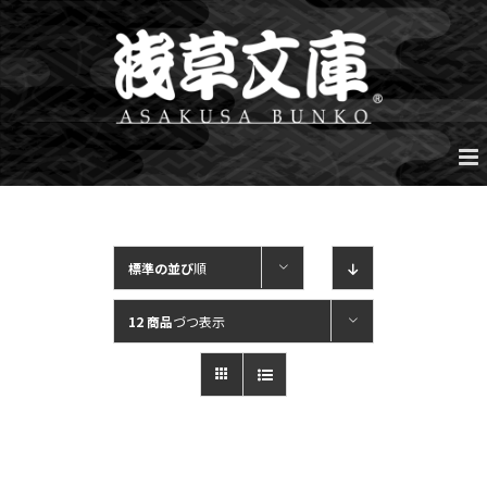
Skip
to
content
標準の並び
順
12 商品
づつ表示