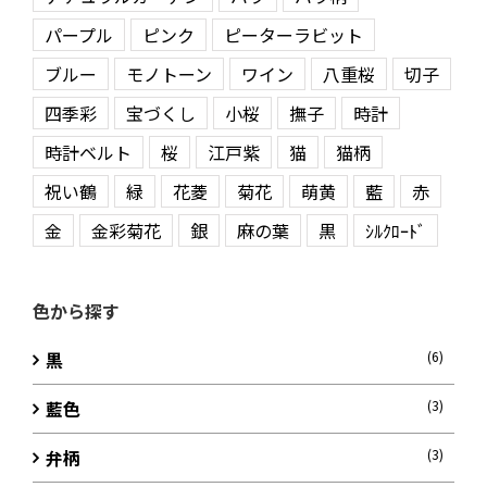
パープル
ピンク
ピーターラビット
ブルー
モノトーン
ワイン
八重桜
切子
四季彩
宝づくし
小桜
撫子
時計
時計ベルト
桜
江戸紫
猫
猫柄
祝い鶴
緑
花菱
菊花
萌黄
藍
赤
金
金彩菊花
銀
麻の葉
黒
ｼﾙｸﾛｰﾄﾞ
色から探す
黒
(6)
藍色
(3)
弁柄
(3)