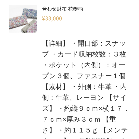
合わせ財布 花菱柄
¥
33,000
【詳細】
・開口部：スナッ
プ
・カード収納枚数：３枚
・ポケット（内側）：オー
プン３個、ファスナー１個
【素材】
・外側：牛革
・内
側：牛革、レーヨン
【サイ
ズ】
・約縦９ｃｍ×横１７．
７ｃｍ×厚み３ｃｍ
【重
さ】
・約１１５ｇ
【メンテ