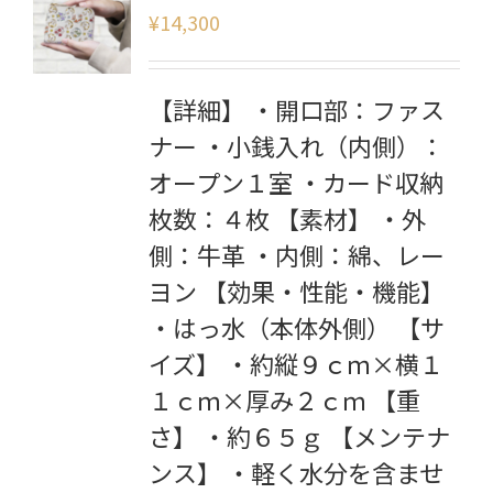
¥
14,300
【詳細】 ・開口部：ファス
ナー ・小銭入れ（内側）：
オープン１室 ・カード収納
枚数：４枚 【素材】 ・外
側：牛革 ・内側：綿、レー
ヨン 【効果・性能・機能】
・はっ水（本体外側） 【サ
イズ】 ・約縦９ｃｍ×横１
１ｃｍ×厚み２ｃｍ 【重
さ】 ・約６５ｇ 【メンテナ
ンス】 ・軽く水分を含ませ