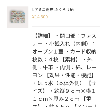
L字ミニ財布 ふくろう柄
¥
14,300
【詳細】 ・開口部：ファス
ナー ・小銭入れ（内側）：
オープン１室 ・カード収納
枚数：４枚 【素材】 ・外
側：牛革 ・内側：綿、レー
ヨン 【効果・性能・機能】
・はっ水（本体外側） 【サ
イズ】 ・約縦９ｃｍ×横１
１ｃｍ×厚み２ｃｍ 【重
さ】 ・約６５ｇ 【メンテナ