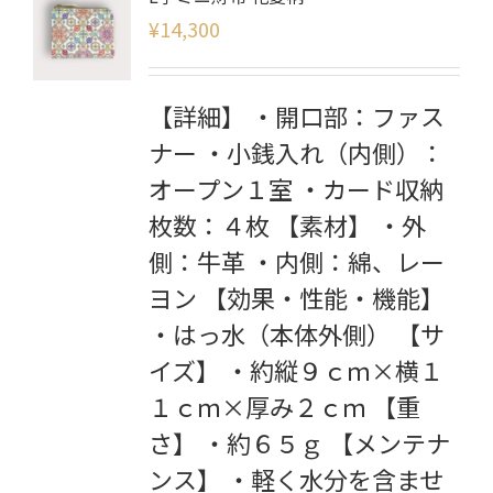
¥
14,300
【詳細】 ・開口部：ファス
ナー ・小銭入れ（内側）：
オープン１室 ・カード収納
枚数：４枚 【素材】 ・外
側：牛革 ・内側：綿、レー
ヨン 【効果・性能・機能】
・はっ水（本体外側） 【サ
イズ】 ・約縦９ｃｍ×横１
１ｃｍ×厚み２ｃｍ 【重
さ】 ・約６５ｇ 【メンテナ
ンス】 ・軽く水分を含ませ