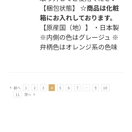
【梱包状態】
☆商品は化粧
箱にお入れしております。
【原産国（地）】 ・日本製
※内側の色はグレージュ ※
弁柄色はオレンジ系の色味
前へ
1
2
3
4
5
6
7
…
9
10
11
次へ