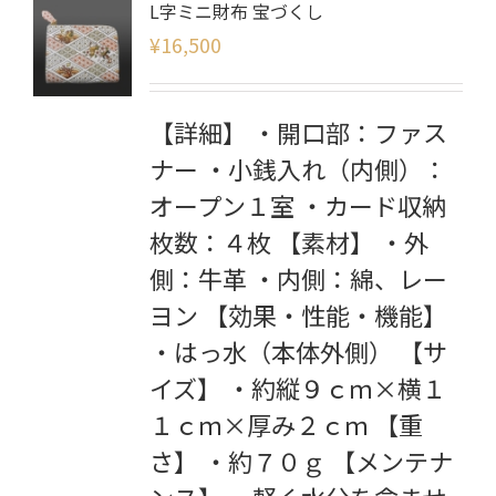
L字ミニ財布 宝づくし
¥
16,500
【詳細】 ・開口部：ファス
ナー ・小銭入れ（内側）：
オープン１室 ・カード収納
枚数：４枚 【素材】 ・外
側：牛革 ・内側：綿、レー
ヨン 【効果・性能・機能】
・はっ水（本体外側） 【サ
イズ】 ・約縦９ｃｍ×横１
１ｃｍ×厚み２ｃｍ 【重
さ】 ・約７０ｇ 【メンテナ