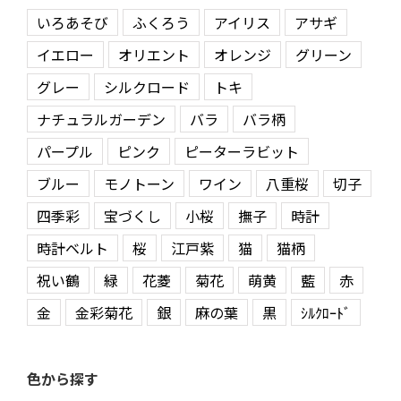
いろあそび
ふくろう
アイリス
アサギ
イエロー
オリエント
オレンジ
グリーン
グレー
シルクロード
トキ
ナチュラルガーデン
バラ
バラ柄
パープル
ピンク
ピーターラビット
ブルー
モノトーン
ワイン
八重桜
切子
四季彩
宝づくし
小桜
撫子
時計
時計ベルト
桜
江戸紫
猫
猫柄
祝い鶴
緑
花菱
菊花
萌黄
藍
赤
金
金彩菊花
銀
麻の葉
黒
ｼﾙｸﾛｰﾄﾞ
色から探す