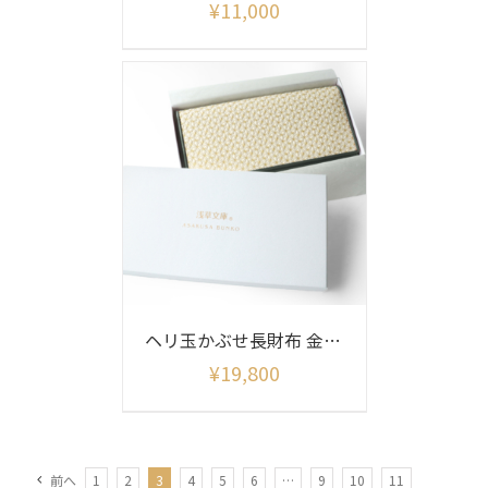
¥
11,000
ヘリ玉かぶせ長財布 金彩麻の葉柄
¥
19,800
前へ
1
2
3
4
5
6
…
9
10
11