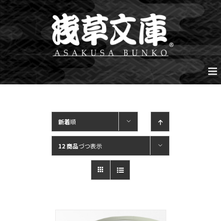
Skip
to
content
新着
順
12 商品
づつ表示