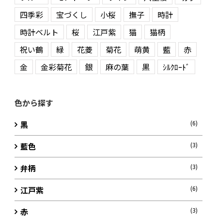
四季彩
宝づくし
小桜
撫子
時計
時計ベルト
桜
江戸紫
猫
猫柄
祝い鶴
緑
花菱
菊花
萌黄
藍
赤
金
金彩菊花
銀
麻の葉
黒
ｼﾙｸﾛｰﾄﾞ
色から探す
黒
(6)
藍色
(3)
弁柄
(3)
江戸紫
(6)
赤
(3)