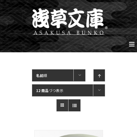
Skip
to
content
名前
順
12 商品
づつ表示