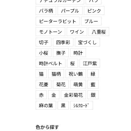
ナチュラルガーデン
バラ
バラ柄
パープル
ピンク
ピーターラビット
ブルー
モノトーン
ワイン
八重桜
切子
四季彩
宝づくし
小桜
撫子
時計
時計ベルト
桜
江戸紫
猫
猫柄
祝い鶴
緑
花菱
菊花
萌黄
藍
赤
金
金彩菊花
銀
麻の葉
黒
ｼﾙｸﾛｰﾄﾞ
色から探す