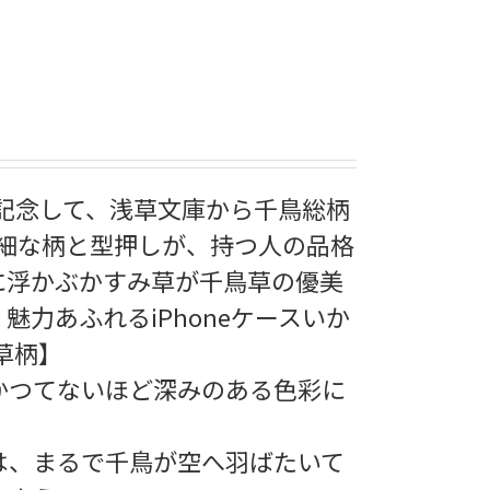
売を記念して、浅草文庫から千鳥総柄
細な柄と型押しが、持つ人の品格
に浮かぶかすみ草が千鳥草の優美
魅力あふれるiPhoneケースいか
草柄】
かつてないほど深みのある色彩に
は、まるで千鳥が空へ羽ばたいて