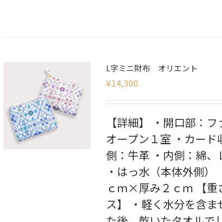
L字ミニ財布 オリエント
¥
14,300
【詳細】 ・開口部：フ
オープン１室 ・カード
側：牛革 ・内側：綿、
・はっ水（本体外側） 
ｃｍ×厚み２ｃｍ 【重
ス】 ・軽く水分を含
た後、乾いたタオルで