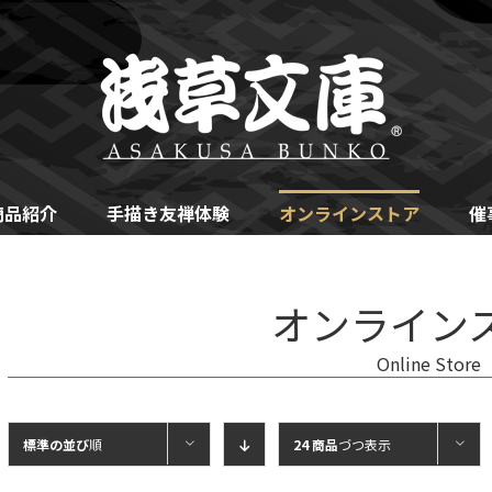
商品紹介
手描き友禅体験
オンラインストア
催
オンライン
Online Store
標準の並び
順
24 商品
づつ表示