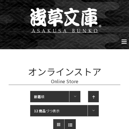
Skip
to
content
オンラインストア
Online Store
新着
順
12 商品
づつ表示