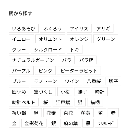
柄から探す
いろあそび
ふくろう
アイリス
アサギ
イエロー
オリエント
オレンジ
グリーン
グレー
シルクロード
トキ
ナチュラルガーデン
バラ
バラ柄
パープル
ピンク
ピーターラビット
ブルー
モノトーン
ワイン
八重桜
切子
四季彩
宝づくし
小桜
撫子
時計
時計ベルト
桜
江戸紫
猫
猫柄
祝い鶴
緑
花菱
菊花
萌黄
藍
赤
金
金彩菊花
銀
麻の葉
黒
ｼﾙｸﾛｰﾄﾞ