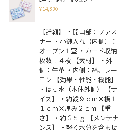
¥
14,300
【詳細】 ・開口部：ファス
ナー ・小銭入れ（内側）：
オープン１室 ・カード収納
枚数：４枚 【素材】 ・外
側：牛革 ・内側：綿、レー
ヨン 【効果・性能・機能】
・はっ水（本体外側） 【サ
イズ】 ・約縦９ｃｍ×横１
１ｃｍ×厚み２ｃｍ 【重
さ】 ・約６５ｇ 【メンテナ
ンス】 ・軽く水分を含ませ