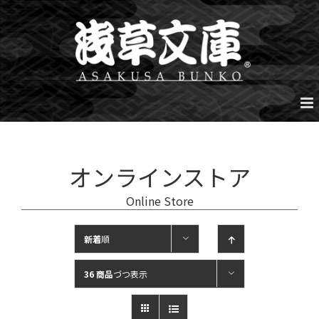
Skip
to
content
オンラインストア
Online Store
新着
順
36 商品
づつ表示