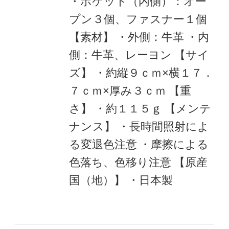
・ポケット（内側）：オー
プン３個、ファスナー１個
【素材】
・外側：牛革
・内
側：牛革、レーヨン
【サイ
ズ】
・約縦９ｃｍ×横１７．
７ｃｍ×厚み３ｃｍ
【重
さ】
・約１１５ｇ
【メンテ
ナンス】
・長時間照射によ
る変退色注意
・摩擦による
色落ち、色移り注意
【原産
国（地）】
・日本製