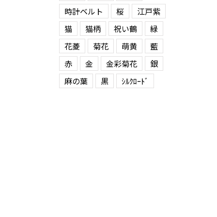
時計ベルト
桜
江戸紫
猫
猫柄
祝い鶴
緑
花菱
菊花
萌黄
藍
赤
金
金彩菊花
銀
麻の葉
黒
ｼﾙｸﾛｰﾄﾞ