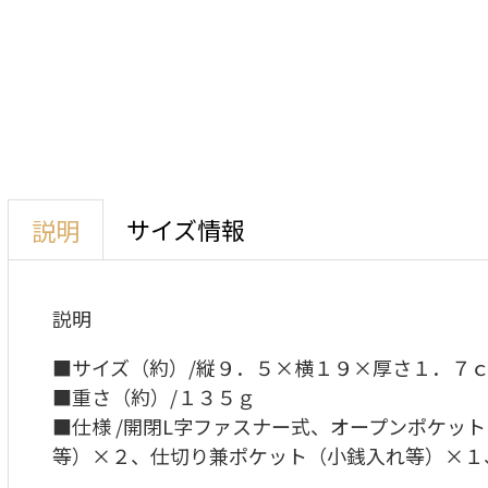
サイズ情報
説明
説明
■サイズ（約）/縦９．５×横１９×厚さ１．７
■重さ（約）/１３５ｇ
■仕様 /開閉L字ファスナー式、オープンポケッ
等）×２、仕切り兼ポケット（小銭入れ等）×１