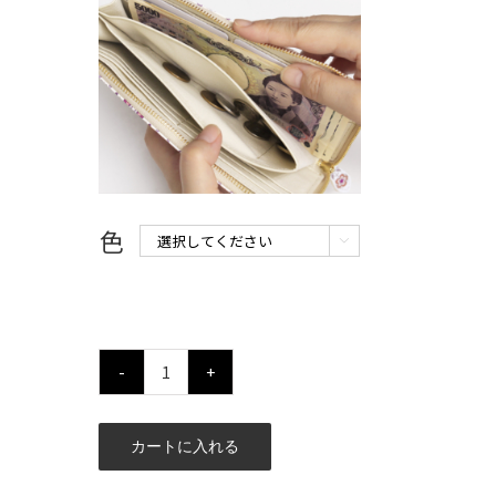
色

数
カートに入れる