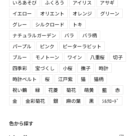
いろあそび
ふくろう
アイリス
アサギ
イエロー
オリエント
オレンジ
グリーン
グレー
シルクロード
トキ
ナチュラルガーデン
バラ
バラ柄
パープル
ピンク
ピーターラビット
ブルー
モノトーン
ワイン
八重桜
切子
四季彩
宝づくし
小桜
撫子
時計
時計ベルト
桜
江戸紫
猫
猫柄
祝い鶴
緑
花菱
菊花
萌黄
藍
赤
金
金彩菊花
銀
麻の葉
黒
ｼﾙｸﾛｰﾄﾞ
色から探す
(2)