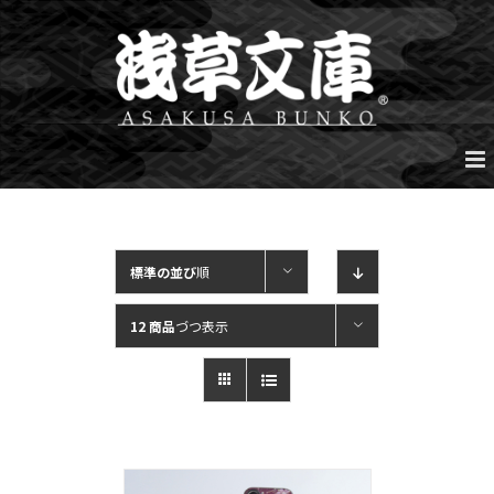
Skip
to
content
標準の並び
順
12 商品
づつ表示