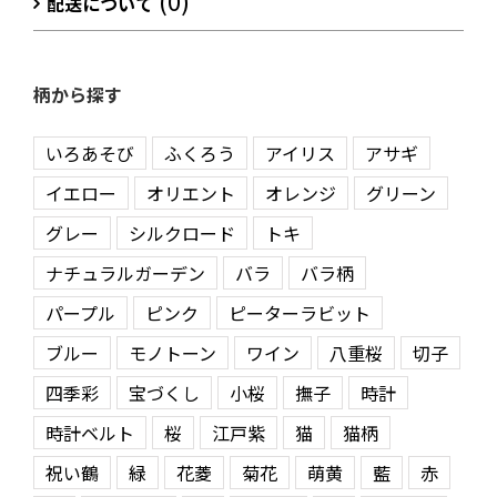
(0)
配送について
柄から探す
いろあそび
ふくろう
アイリス
アサギ
イエロー
オリエント
オレンジ
グリーン
グレー
シルクロード
トキ
ナチュラルガーデン
バラ
バラ柄
パープル
ピンク
ピーターラビット
ブルー
モノトーン
ワイン
八重桜
切子
四季彩
宝づくし
小桜
撫子
時計
時計ベルト
桜
江戸紫
猫
猫柄
祝い鶴
緑
花菱
菊花
萌黄
藍
赤