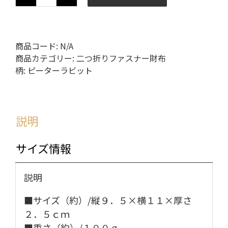
数
商品コード:
N/A
商品カテゴリー:
二つ折りファスナー財布
柄:
ピーターラビット
説明
サイズ情報
説明
■サイズ（約）/縦９．５×横１１×厚さ
２．５ｃｍ
■重さ（約）/１００ｇ