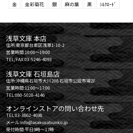
金
金彩菊花
銀
麻の葉
黒
ｼﾙｸﾛｰﾄﾞ
浅草文庫 本店
住所:東京都台東区浅草1-10-2
営業時間:10:00～19:00
TEL/FAX:03-5246-4093
浅草文庫 石垣島店
住所:沖縄県石垣市大川208 石垣市公設市場2F
営業時間:11:00～17:00
TEL:080-5028-4146
オンラインストアの問い合わせ先
TEL:03-3862-4698
メール:info@asakusabunko.jp
受付時間:平日9時～17時