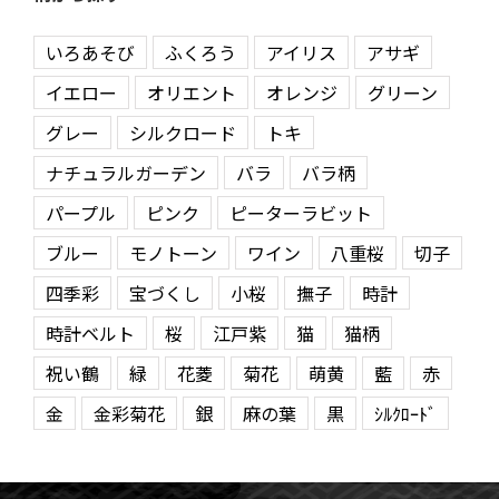
いろあそび
ふくろう
アイリス
アサギ
イエロー
オリエント
オレンジ
グリーン
グレー
シルクロード
トキ
ナチュラルガーデン
バラ
バラ柄
パープル
ピンク
ピーターラビット
ブルー
モノトーン
ワイン
八重桜
切子
四季彩
宝づくし
小桜
撫子
時計
時計ベルト
桜
江戸紫
猫
猫柄
祝い鶴
緑
花菱
菊花
萌黄
藍
赤
金
金彩菊花
銀
麻の葉
黒
ｼﾙｸﾛｰﾄﾞ