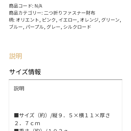
商品コード:
N/A
商品カテゴリー:
二つ折りファスナー財布
柄:
オリエント
,
ピンク
,
イエロー
,
オレンジ
,
グリーン
,
ブルー
,
パープル
,
グレー
,
シルクロード
説明
サイズ情報
説明
■サイズ（約）/縦９．５×横１１×厚さ
２．７ｃｍ
■重さ（約）/１０２ｇ