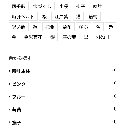
四季彩
宝づくし
小桜
撫子
時計
時計ベルト
桜
江戸紫
猫
猫柄
祝い鶴
緑
花菱
菊花
萌黄
藍
赤
金
金彩菊花
銀
麻の葉
黒
ｼﾙｸﾛｰﾄﾞ
色から探す
時計本体
(1)
ピンク
(1)
ブルー
(1)
萌黄
(1)
撫子
(1)