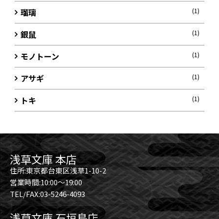
瑠璃
(1)
銀鼠
(1)
モノトーン
(1)
アサギ
(1)
トキ
(1)
浅草文庫 本店
住所:東京都台東区浅草1-10-2
営業時間:10:00～19:00
TEL/FAX:03-5246-4093
浅草文庫 石垣島店