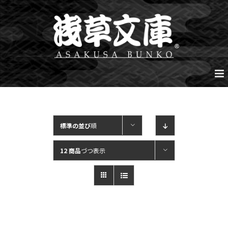
Skip
to
content
標準の並び
順
12 商品
づつ表示