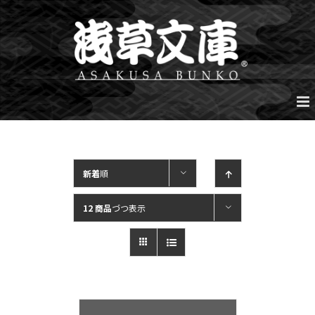
Skip
to
content
新着
順
12 商品
づつ表示