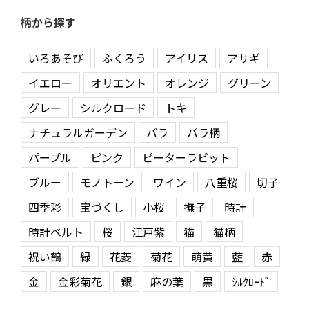
柄から探す
いろあそび
ふくろう
アイリス
アサギ
イエロー
オリエント
オレンジ
グリーン
グレー
シルクロード
トキ
ナチュラルガーデン
バラ
バラ柄
パープル
ピンク
ピーターラビット
ブルー
モノトーン
ワイン
八重桜
切子
四季彩
宝づくし
小桜
撫子
時計
時計ベルト
桜
江戸紫
猫
猫柄
祝い鶴
緑
花菱
菊花
萌黄
藍
赤
金
金彩菊花
銀
麻の葉
黒
ｼﾙｸﾛｰﾄﾞ