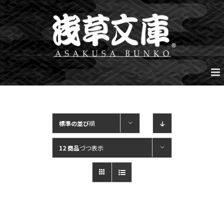
Skip
to
content
標準の並び
順
12 商品
づつ表示