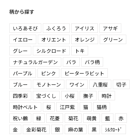
柄から探す
いろあそび
ふくろう
アイリス
アサギ
イエロー
オリエント
オレンジ
グリーン
グレー
シルクロード
トキ
ナチュラルガーデン
バラ
バラ柄
パープル
ピンク
ピーターラビット
ブルー
モノトーン
ワイン
八重桜
切子
四季彩
宝づくし
小桜
撫子
時計
時計ベルト
桜
江戸紫
猫
猫柄
祝い鶴
緑
花菱
菊花
萌黄
藍
赤
金
金彩菊花
銀
麻の葉
黒
ｼﾙｸﾛｰﾄﾞ