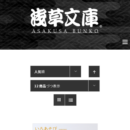
Skip
to
content
人気
順
12 商品
づつ表示