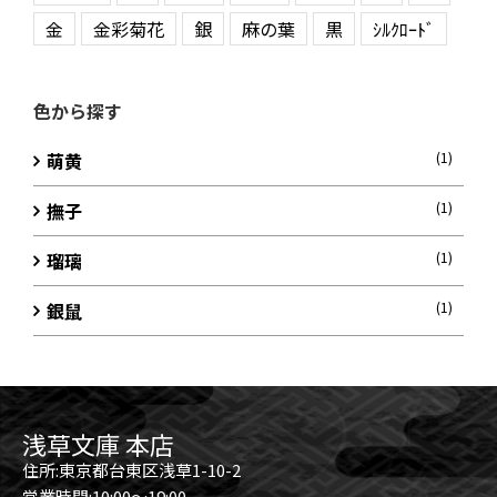
金
金彩菊花
銀
麻の葉
黒
ｼﾙｸﾛｰﾄﾞ
色から探す
萌黄
(1)
撫子
(1)
瑠璃
(1)
銀鼠
(1)
浅草文庫 本店
住所:東京都台東区浅草1-10-2
営業時間:10:00～19:00