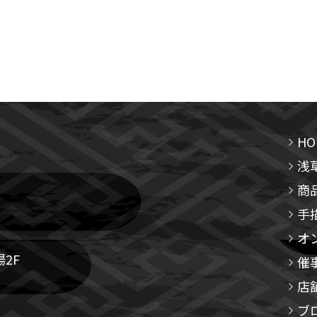
HO
浅
商
手
オ
2F
催
店
ブ