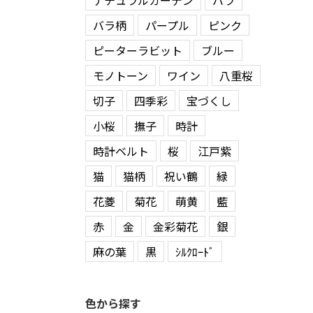
ナチュラルガーデン
バラ
バラ柄
パープル
ピンク
ピーターラビット
ブルー
モノトーン
ワイン
八重桜
切子
四季彩
宝づくし
小桜
撫子
時計
時計ベルト
桜
江戸紫
猫
猫柄
祝い鶴
緑
花菱
菊花
萌黄
藍
赤
金
金彩菊花
銀
麻の葉
黒
ｼﾙｸﾛｰﾄﾞ
色から探す