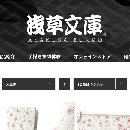
商品紹介
手描き友禅体験
オンラインストア
催
人気
順
12 商品
づつ表示