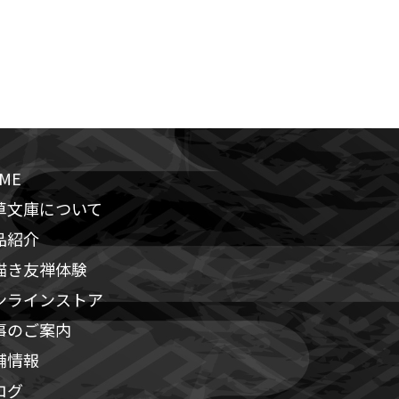
ME
草文庫について
品紹介
描き友禅体験
ンラインストア
事のご案内
舗情報
ログ