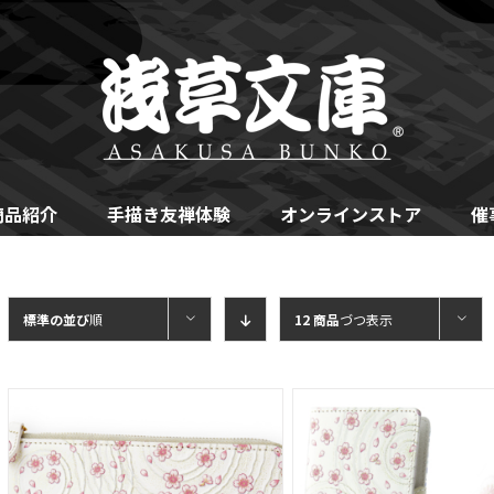
商品紹介
手描き友禅体験
オンラインストア
催
標準の並び
順
12 商品
づつ表示