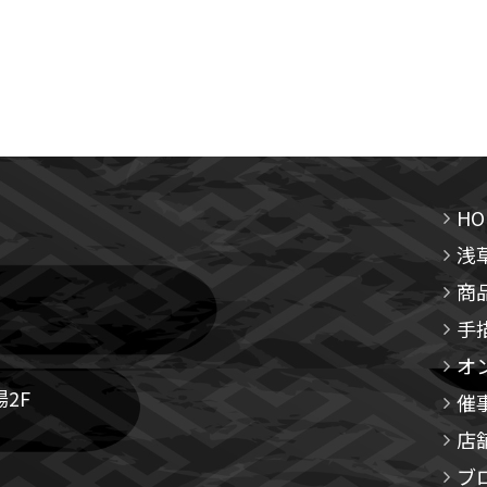
HO
浅
商
手
オ
2F
催
店
ブ