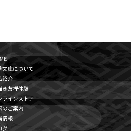
ME
草文庫について
品紹介
描き友禅体験
ンラインストア
事のご案内
舗情報
ログ