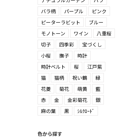
ナチュラルガーデン
バラ
バラ柄
パープル
ピンク
ピーターラビット
ブルー
モノトーン
ワイン
八重桜
切子
四季彩
宝づくし
小桜
撫子
時計
時計ベルト
桜
江戸紫
猫
猫柄
祝い鶴
緑
花菱
菊花
萌黄
藍
赤
金
金彩菊花
銀
麻の葉
黒
ｼﾙｸﾛｰﾄﾞ
色から探す