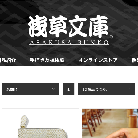
商品紹介
手描き友禅体験
オンラインストア
催
名前
順
12 商品
づつ表示