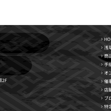
HO
浅
商
手
オ
2F
催
店
ブ
特