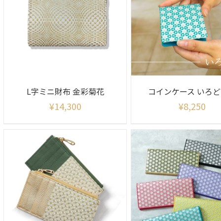
L字ミニ財布 金彩菊花
コインケース いろ
¥
14,300
¥
8,250