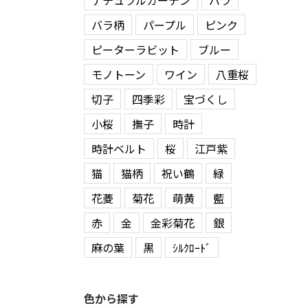
ナチュラルガーデン
バラ
バラ柄
パープル
ピンク
ピーターラビット
ブルー
モノトーン
ワイン
八重桜
切子
四季彩
宝づくし
小桜
撫子
時計
時計ベルト
桜
江戸紫
猫
猫柄
祝い鶴
緑
花菱
菊花
萌黄
藍
赤
金
金彩菊花
銀
麻の葉
黒
ｼﾙｸﾛｰﾄﾞ
色から探す