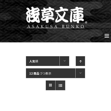
Skip
to
content
人気
順
12 商品
づつ表示