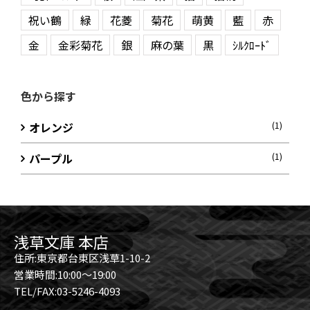
祝い鶴
緑
花菱
菊花
萌黄
藍
赤
金
金彩菊花
銀
麻の葉
黒
ｼﾙｸﾛｰﾄﾞ
色から探す
オレンジ
(1)
パープル
(1)
浅草文庫 本店
住所:東京都台東区浅草1-10-2
営業時間:10:00～19:00
TEL/FAX:03-5246-4093