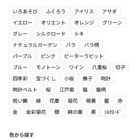
いろあそび
ふくろう
アイリス
アサギ
イエロー
オリエント
オレンジ
グリーン
グレー
シルクロード
トキ
ナチュラルガーデン
バラ
バラ柄
パープル
ピンク
ピーターラビット
ブルー
モノトーン
ワイン
八重桜
切子
四季彩
宝づくし
小桜
撫子
時計
時計ベルト
桜
江戸紫
猫
猫柄
祝い鶴
緑
花菱
菊花
萌黄
藍
赤
金
金彩菊花
銀
麻の葉
黒
ｼﾙｸﾛｰﾄﾞ
色から探す