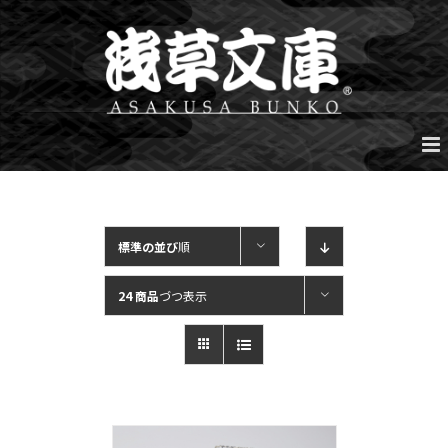
Skip
to
content
標準の並び
順
24 商品
づつ表示