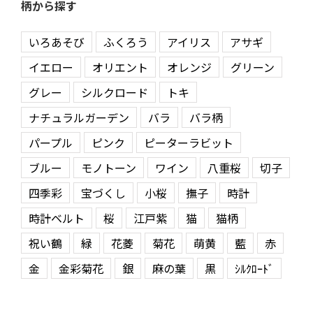
柄から探す
いろあそび
ふくろう
アイリス
アサギ
イエロー
オリエント
オレンジ
グリーン
グレー
シルクロード
トキ
ナチュラルガーデン
バラ
バラ柄
パープル
ピンク
ピーターラビット
ブルー
モノトーン
ワイン
八重桜
切子
四季彩
宝づくし
小桜
撫子
時計
時計ベルト
桜
江戸紫
猫
猫柄
祝い鶴
緑
花菱
菊花
萌黄
藍
赤
金
金彩菊花
銀
麻の葉
黒
ｼﾙｸﾛｰﾄﾞ