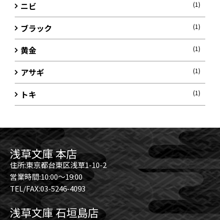
ニビ
(1)
ブラック
(1)
黄金
(1)
アサギ
(1)
トキ
(1)
浅草文庫 本店
住所:東京都台東区浅草1-10-2
営業時間:10:00～19:00
TEL/FAX:03-5246-4093
浅草文庫 石垣島店