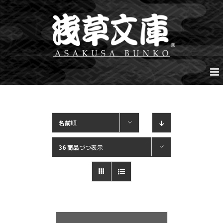
Skip
to
content
名前
順
36 商品
づつ表示