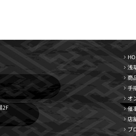
HO
浅
商
手
オ
2F
催
店
ブ