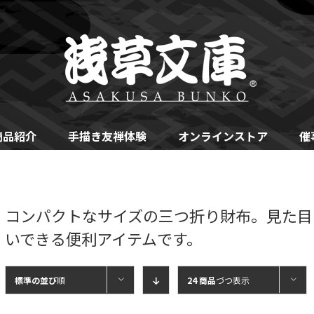
商品紹介
手描き友禅体験
オンラインストア
催
コンパクトなサイズの三つ折り財布。見た目
いできる便利アイテムです。
標準の並び
順
24 商品
づつ表示