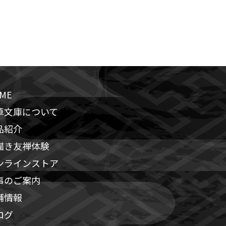
ME
草文庫について
品紹介
描き友禅体験
ンラインストア
事のご案内
舗情報
ログ