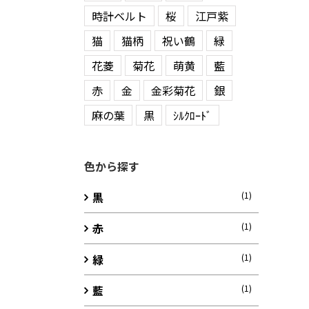
時計ベルト
桜
江戸紫
猫
猫柄
祝い鶴
緑
花菱
菊花
萌黄
藍
赤
金
金彩菊花
銀
麻の葉
黒
ｼﾙｸﾛｰﾄﾞ
色から探す
黒
(1)
赤
(1)
緑
(1)
藍
(1)