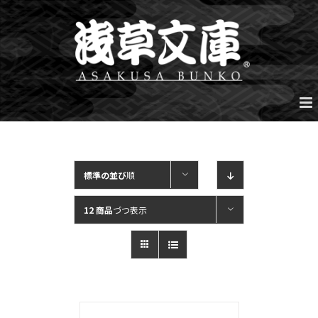
Skip
to
content
標準の並び
順
12 商品
づつ表示