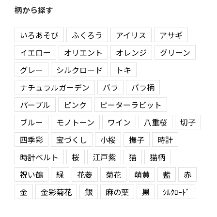
柄から探す
いろあそび
ふくろう
アイリス
アサギ
イエロー
オリエント
オレンジ
グリーン
グレー
シルクロード
トキ
ナチュラルガーデン
バラ
バラ柄
パープル
ピンク
ピーターラビット
ブルー
モノトーン
ワイン
八重桜
切子
四季彩
宝づくし
小桜
撫子
時計
時計ベルト
桜
江戸紫
猫
猫柄
祝い鶴
緑
花菱
菊花
萌黄
藍
赤
金
金彩菊花
銀
麻の葉
黒
ｼﾙｸﾛｰﾄﾞ