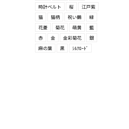
時計ベルト
桜
江戸紫
猫
猫柄
祝い鶴
緑
花菱
菊花
萌黄
藍
赤
金
金彩菊花
銀
麻の葉
黒
ｼﾙｸﾛｰﾄﾞ