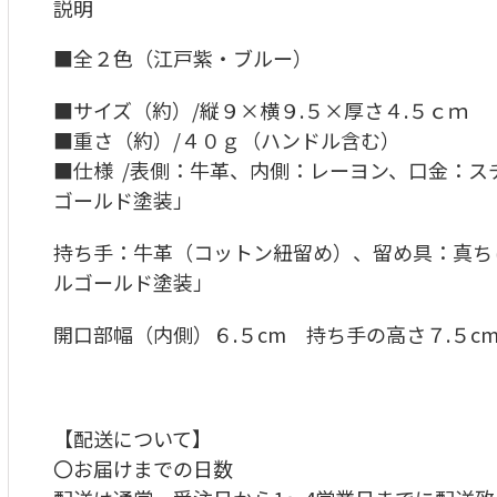
説明
■
全２色（江戸紫・ブルー）
■サイズ（約）/縦９×横９.５×厚さ４.５ｃｍ
■重さ（約）/４０ｇ（ハンドル含む）
■仕様 /表側：牛革、内側：レーヨン、口金：
ゴールド塗装」
持ち手：牛革（コットン紐留め）、留め具：真ち
ルゴールド塗装」
開口部幅（内側）６.５cm 持ち手の高さ７.５c
【配送について】
〇お届けまでの日数