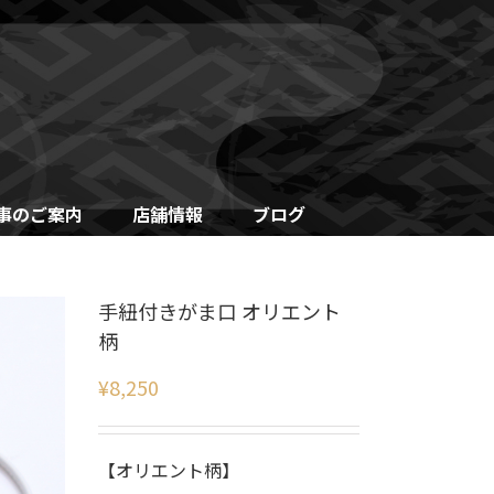
事のご案内
店舗情報
ブログ
手紐付きがま口 オリエント
柄
¥
8,250
【オリエント柄】