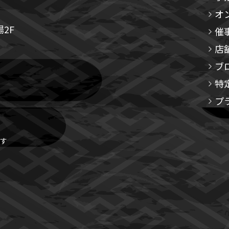
オ
2F
催
店
ブ
特
プ
す