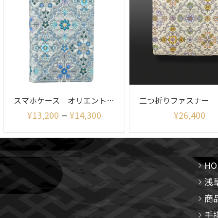
スマホケース オリエント(シャイニー)
–
¥
13,200
¥
14,300
¥
26,400
HO
浅
商
手