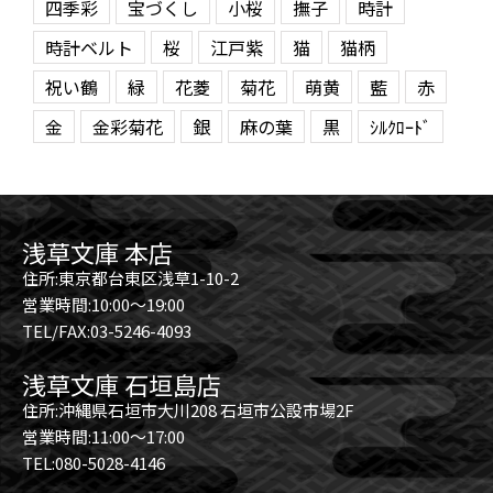
四季彩
宝づくし
小桜
撫子
時計
時計ベルト
桜
江戸紫
猫
猫柄
祝い鶴
緑
花菱
菊花
萌黄
藍
赤
金
金彩菊花
銀
麻の葉
黒
ｼﾙｸﾛｰﾄﾞ
浅草文庫 本店
住所:東京都台東区浅草1-10-2
営業時間:10:00～19:00
TEL/FAX:03-5246-4093
浅草文庫 石垣島店
住所:沖縄県石垣市大川208 石垣市公設市場2F
営業時間:11:00～17:00
TEL:080-5028-4146