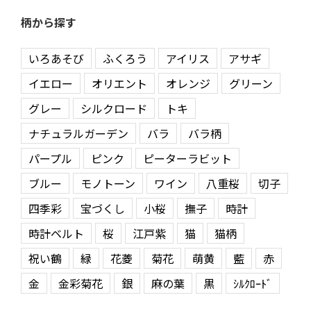
柄から探す
いろあそび
ふくろう
アイリス
アサギ
イエロー
オリエント
オレンジ
グリーン
グレー
シルクロード
トキ
ナチュラルガーデン
バラ
バラ柄
パープル
ピンク
ピーターラビット
ブルー
モノトーン
ワイン
八重桜
切子
四季彩
宝づくし
小桜
撫子
時計
時計ベルト
桜
江戸紫
猫
猫柄
祝い鶴
緑
花菱
菊花
萌黄
藍
赤
金
金彩菊花
銀
麻の葉
黒
ｼﾙｸﾛｰﾄﾞ