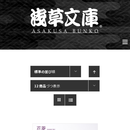
Skip
to
content
標準の並び
順
12 商品
づつ表示