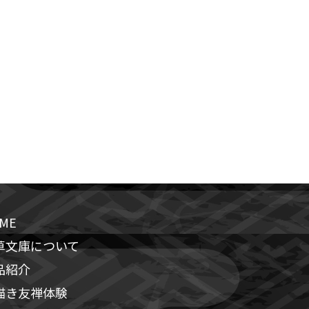
ME
草文庫について
品紹介
描き友禅体験