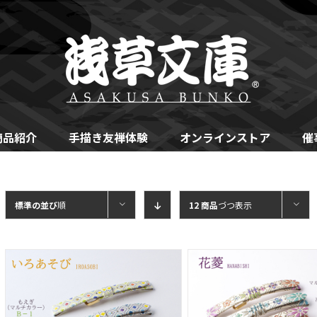
商品紹介
手描き友禅体験
オンラインストア
催
標準の並び
順
12 商品
づつ表示