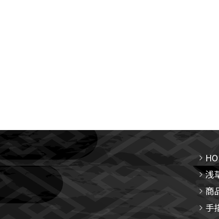
HO
浅
商
手