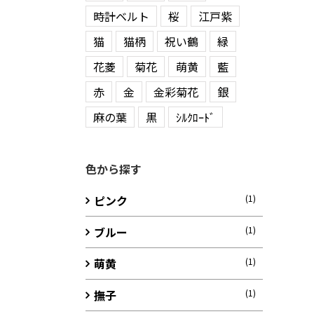
時計ベルト
桜
江戸紫
猫
猫柄
祝い鶴
緑
花菱
菊花
萌黄
藍
赤
金
金彩菊花
銀
麻の葉
黒
ｼﾙｸﾛｰﾄﾞ
色から探す
ピンク
(1)
ブルー
(1)
萌黄
(1)
撫子
(1)