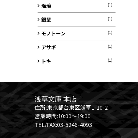
瑠璃
(1)
銀鼠
(1)
モノトーン
(1)
アサギ
(1)
トキ
(1)
浅草文庫 本店
住所:東京都台東区浅草1-10-2
営業時間:10:00～19:00
TEL/FAX:03-5246-4093