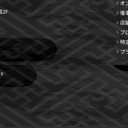
オ
2F
催
店
ブ
特
プ
す