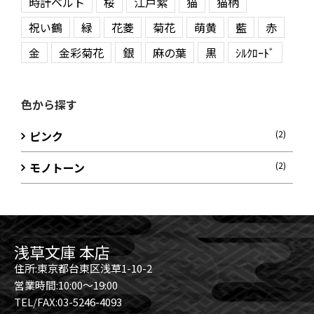
時計ベルト
桜
江戸紫
猫
猫柄
祝い鶴
緑
花菱
菊花
萌黄
藍
赤
金
金彩菊花
銀
麻の葉
黒
ｼﾙｸﾛｰﾄﾞ
色から探す
ピンク
(2)
モノトーン
(2)
浅草文庫 本店
住所:東京都台東区浅草1-10-2
営業時間:10:00～19:00
TEL/FAX:03-5246-4093