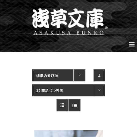
Skip
to
content
標準の並び
順
12 商品
づつ表示