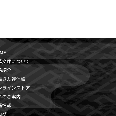
ME
草文庫について
品紹介
描き友禅体験
ンラインストア
事のご案内
舗情報
ログ