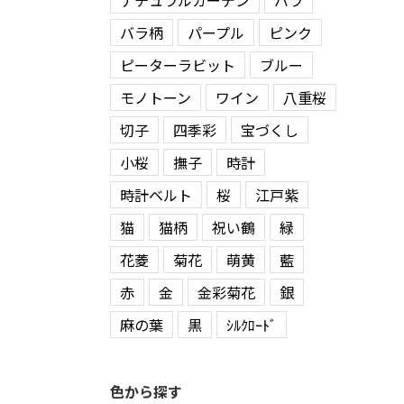
ナチュラルガーデン
バラ
バラ柄
パープル
ピンク
ピーターラビット
ブルー
モノトーン
ワイン
八重桜
切子
四季彩
宝づくし
小桜
撫子
時計
時計ベルト
桜
江戸紫
猫
猫柄
祝い鶴
緑
花菱
菊花
萌黄
藍
赤
金
金彩菊花
銀
麻の葉
黒
ｼﾙｸﾛｰﾄﾞ
色から探す