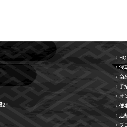
HO
浅
商
手
オ
2F
催
店
ブ