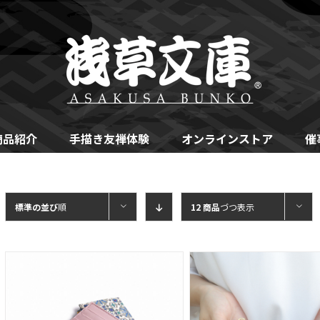
商品紹介
手描き友禅体験
オンラインストア
催
標準の並び
順
12 商品
づつ表示