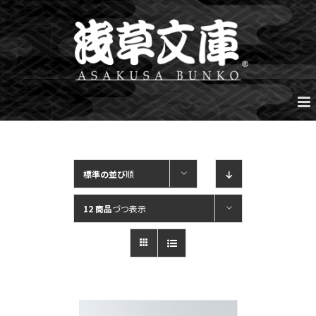
Skip
to
content
標準の並び
順
12 商品
づつ表示