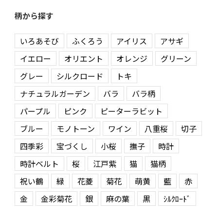
柄から探す
いろあそび
ふくろう
アイリス
アサギ
イエロー
オリエント
オレンジ
グリーン
グレー
シルクロード
トキ
ナチュラルガーデン
バラ
バラ柄
パープル
ピンク
ピーターラビット
ブルー
モノトーン
ワイン
八重桜
切子
四季彩
宝づくし
小桜
撫子
時計
時計ベルト
桜
江戸紫
猫
猫柄
祝い鶴
緑
花菱
菊花
萌黄
藍
赤
金
金彩菊花
銀
麻の葉
黒
ｼﾙｸﾛｰﾄﾞ