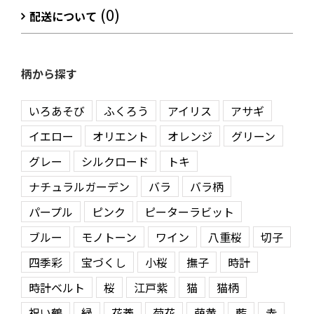
(0)
配送について
柄から探す
いろあそび
ふくろう
アイリス
アサギ
イエロー
オリエント
オレンジ
グリーン
グレー
シルクロード
トキ
ナチュラルガーデン
バラ
バラ柄
パープル
ピンク
ピーターラビット
ブルー
モノトーン
ワイン
八重桜
切子
四季彩
宝づくし
小桜
撫子
時計
時計ベルト
桜
江戸紫
猫
猫柄
祝い鶴
緑
花菱
菊花
萌黄
藍
赤