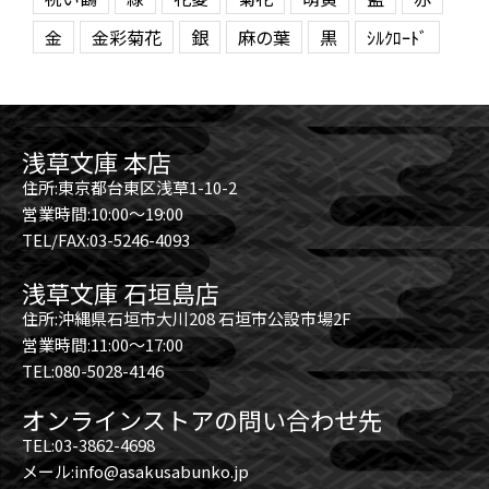
金
金彩菊花
銀
麻の葉
黒
ｼﾙｸﾛｰﾄﾞ
浅草文庫 本店
住所:東京都台東区浅草1-10-2
営業時間:10:00～19:00
TEL/FAX:03-5246-4093
浅草文庫 石垣島店
住所:沖縄県石垣市大川208 石垣市公設市場2F
営業時間:11:00～17:00
TEL:080-5028-4146
オンラインストアの問い合わせ先
TEL:03-3862-4698
メール:info@asakusabunko.jp