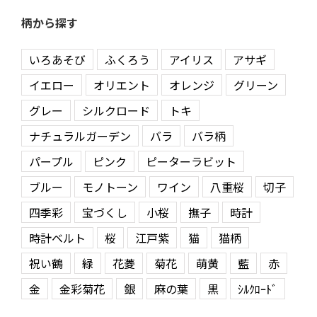
柄から探す
いろあそび
ふくろう
アイリス
アサギ
イエロー
オリエント
オレンジ
グリーン
グレー
シルクロード
トキ
ナチュラルガーデン
バラ
バラ柄
パープル
ピンク
ピーターラビット
ブルー
モノトーン
ワイン
八重桜
切子
四季彩
宝づくし
小桜
撫子
時計
時計ベルト
桜
江戸紫
猫
猫柄
祝い鶴
緑
花菱
菊花
萌黄
藍
赤
金
金彩菊花
銀
麻の葉
黒
ｼﾙｸﾛｰﾄﾞ