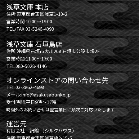
浅草文庫 本店
住所:東京都台東区浅草1-10-2
営業時間:10:00～19:00
TEL/FAX:03-5246-4093
浅草文庫 石垣島店
住所:沖縄県石垣市大川208 石垣市公設市場2F
営業時間:11:00～17:00
TEL:080-5028-4146
オンラインストアの問い合わせ先
TEL:03-3862-4698
メール:info@asakusabunko.jp
受付時間:平日9時～17時
時間外のお問い合せは翌営業日に順次ご対応いたします
運営元
有限会社 絹館 （シルクハウス）
住所:東京都台東区浅草橋3-15-5