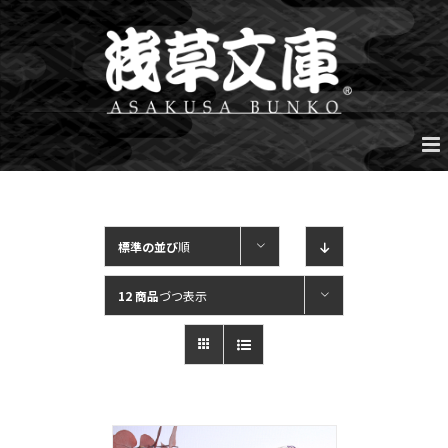
Skip
to
content
標準の並び
順
12 商品
づつ表示