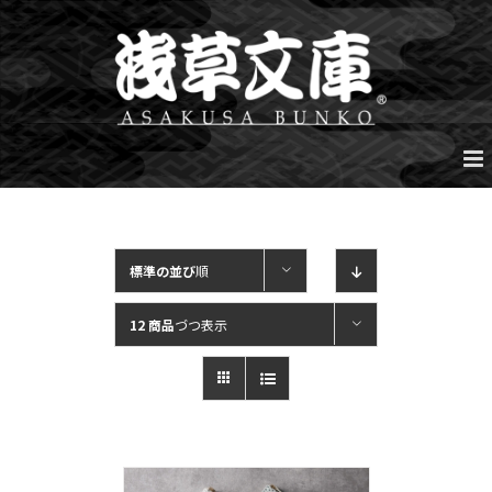
Skip
to
content
標準の並び
順
12 商品
づつ表示