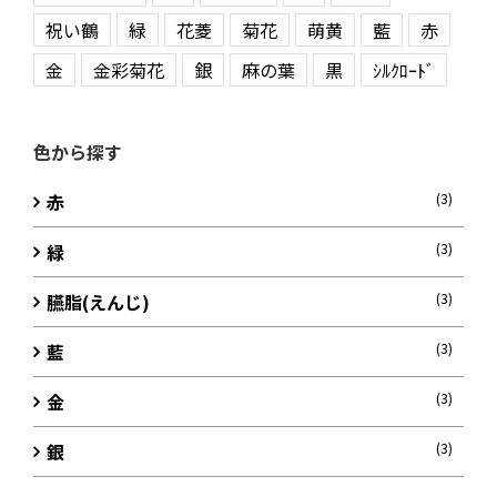
祝い鶴
緑
花菱
菊花
萌黄
藍
赤
金
金彩菊花
銀
麻の葉
黒
ｼﾙｸﾛｰﾄﾞ
色から探す
赤
(3)
緑
(3)
臙脂(えんじ)
(3)
藍
(3)
金
(3)
銀
(3)