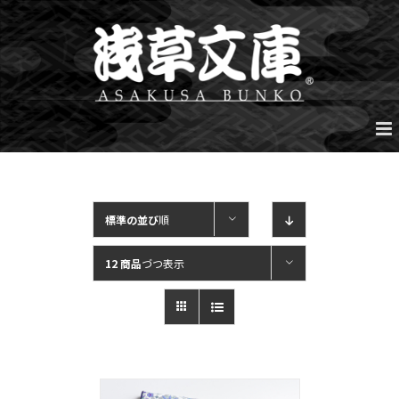
Skip
to
content
標準の並び
順
12 商品
づつ表示