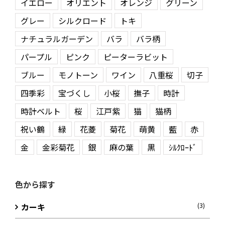
イエロー
オリエント
オレンジ
グリーン
グレー
シルクロード
トキ
ナチュラルガーデン
バラ
バラ柄
パープル
ピンク
ピーターラビット
ブルー
モノトーン
ワイン
八重桜
切子
四季彩
宝づくし
小桜
撫子
時計
時計ベルト
桜
江戸紫
猫
猫柄
祝い鶴
緑
花菱
菊花
萌黄
藍
赤
金
金彩菊花
銀
麻の葉
黒
ｼﾙｸﾛｰﾄﾞ
色から探す
カーキ
(3)