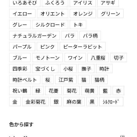
いろあそび
ふくろう
アイリス
アサギ
イエロー
オリエント
オレンジ
グリーン
グレー
シルクロード
トキ
ナチュラルガーデン
バラ
バラ柄
パープル
ピンク
ピーターラビット
ブルー
モノトーン
ワイン
八重桜
切子
四季彩
宝づくし
小桜
撫子
時計
時計ベルト
桜
江戸紫
猫
猫柄
祝い鶴
緑
花菱
菊花
萌黄
藍
赤
金
金彩菊花
銀
麻の葉
黒
ｼﾙｸﾛｰﾄﾞ
色から探す
(3)