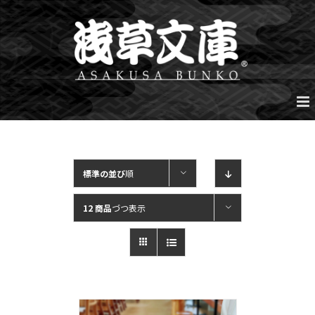
Skip
to
content
標準の並び
順
12 商品
づつ表示