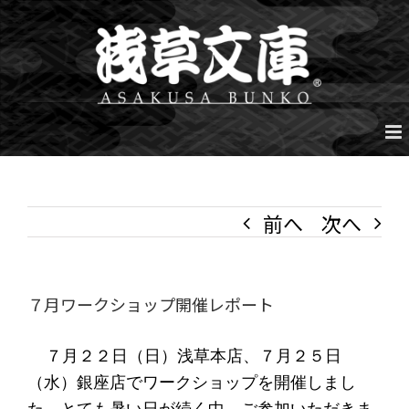
Skip
to
content
前へ
次へ
７月ワークショップ開催レポート
７月２２日（日）浅草本店、７月２５日
（水）銀座店でワークショップを開催しまし
た。とても暑い日が続く中、ご参加いただきま