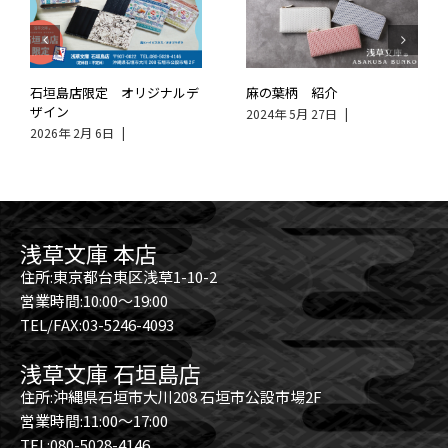
石垣島店限定 オリジナルデ
麻の葉柄 紹介
ザイン
2024年 5月 27日
|
2026年 2月 6日
|
浅草文庫 本店
住所:東京都台東区浅草1-10-2
営業時間:10:00～19:00
TEL/FAX:03-5246-4093
浅草文庫 石垣島店
住所:沖縄県石垣市大川208 石垣市公設市場2F
営業時間:11:00～17:00
TEL:080-5028-4146