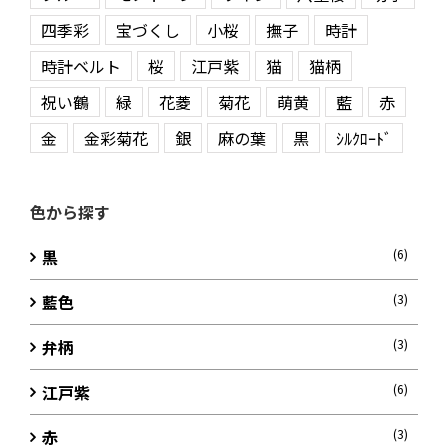
四季彩
宝づくし
小桜
撫子
時計
時計ベルト
桜
江戸紫
猫
猫柄
祝い鶴
緑
花菱
菊花
萌黄
藍
赤
金
金彩菊花
銀
麻の葉
黒
ｼﾙｸﾛｰﾄﾞ
色から探す
黒
(6)
藍色
(3)
弁柄
(3)
江戸紫
(6)
赤
(3)