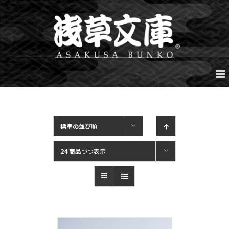
Skip
to
content
標準の並び
順
24 商品
づつ表示