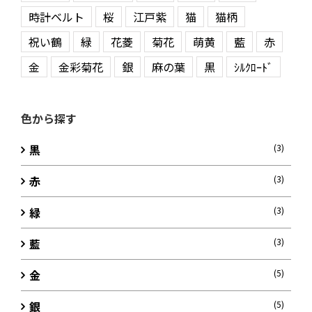
時計ベルト
桜
江戸紫
猫
猫柄
祝い鶴
緑
花菱
菊花
萌黄
藍
赤
金
金彩菊花
銀
麻の葉
黒
ｼﾙｸﾛｰﾄﾞ
色から探す
黒
(3)
赤
(3)
緑
(3)
藍
(3)
金
(5)
銀
(5)