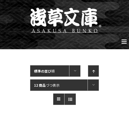
Skip
to
content
標準の並び
順
12 商品
づつ表示