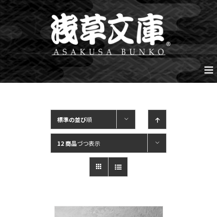
Skip
to
content
標準の並び
順
12 商品
づつ表示