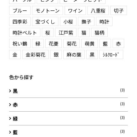
ブルー
モノトーン
ワイン
八重桜
切子
四季彩
宝づくし
小桜
撫子
時計
時計ベルト
桜
江戸紫
猫
猫柄
祝い鶴
緑
花菱
菊花
萌黄
藍
赤
金
金彩菊花
銀
麻の葉
黒
ｼﾙｸﾛｰﾄﾞ
色から探す
黒
(3)
赤
(3)
緑
(3)
藍
(3)