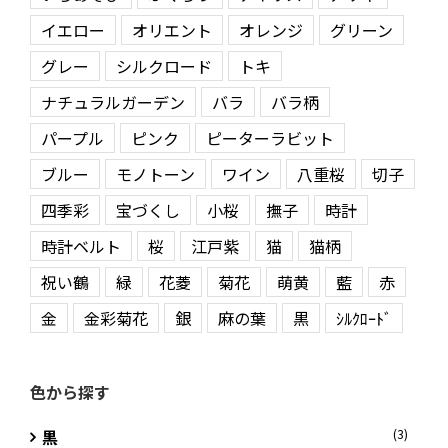
イエロー
オリエント
オレンジ
グリーン
グレー
シルクロード
トキ
ナチュラルガーデン
バラ
バラ柄
パープル
ピンク
ピーターラビット
ブルー
モノトーン
ワイン
八重桜
切子
四季彩
宝づくし
小桜
撫子
時計
時計ベルト
桜
江戸紫
猫
猫柄
祝い鶴
緑
花菱
菊花
萌黄
藍
赤
金
金彩菊花
銀
麻の葉
黒
ｼﾙｸﾛｰﾄﾞ
色から探す
黒
(3)